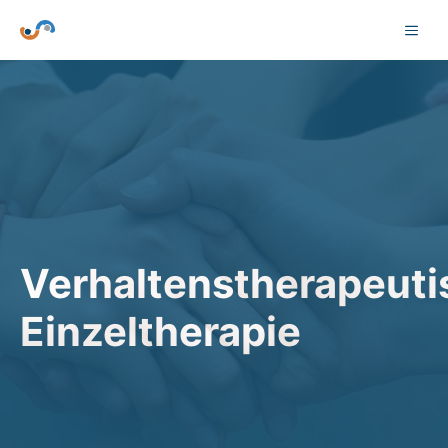
Zum
MEN
Inhalt
springen
Verhaltenstherapeuti
Einzeltherapie